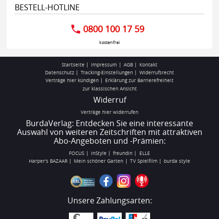
BESTELL-HOTLINE
0800 100 17 59
kostenfrei
Startseite
Impressum
AGB
Kontakt
Datenschutz
Tracking-Einstellungen
Widerrufsrecht
Verträge hier kündigen
Erklärung zur Barrierefreiheit
zur klassischen Ansicht
Widerruf
Verträge hier widerrufen
BurdaVerlag: Entdecken Sie eine interessante
Auswahl von weiteren Zeitschriften mit attraktiven
Abo-Angeboten und -Prämien:
FOCUS
InStyle
freundin
ELLE
Harper's BAZAAR
Mein schöner Garten
TV Spielfilm
burda style
Unsere Zahlungsarten: