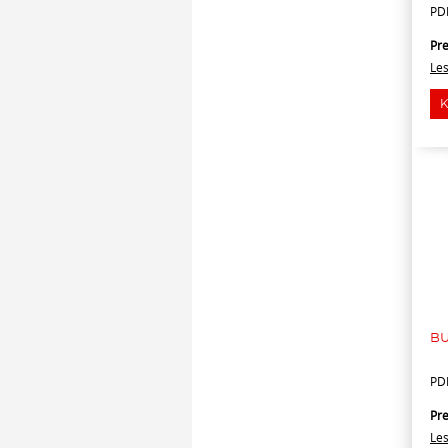
PD
Pre
Le
BU
PD
Pre
Le