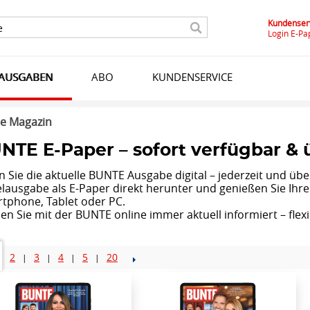
Kundenserv
e
Login E-Pa
LAUSGABEN
ABO
KUNDENSERVICE
e Magazin
NTE E-Paper – sofort verfügbar & ü
n Sie die aktuelle BUNTE Ausgabe digital – jederzeit und übe
elausgabe als E-Paper direkt herunter und genießen Sie Ihre L
tphone, Tablet oder PC.
ben Sie mit der BUNTE online immer aktuell informiert – flex
2
3
4
5
20
|
|
|
|