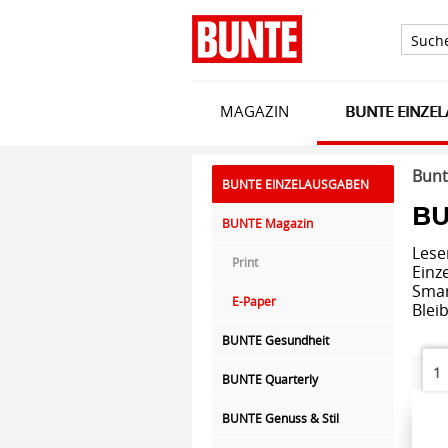
Such
MAGAZIN
BUNTE EINZE
Bunt
BUNTE EINZELAUSGABEN
BU
BUNTE Magazin
Lese
Print
Einz
Smar
E-Paper
Blei
BUNTE Gesundheit
1
BUNTE Quarterly
BUNTE Genuss & Stil