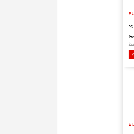
BU
PD
Pre
Le
BU