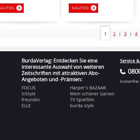
KAUFEN
KAUFEN
2
3
4
1
|
|
BurdaVerlag: Entdecken Sie eine
Service &
interessante Auswahl von weiteren
0800
Zeitschriften mit attraktiven Abo-
Angeboten und -Prämien:
kostenfrei
FOCUS
Harper's BAZAAR
InStyle
Mein schöner Garten
freundin
TV Spielfilm
ELLE
burda style