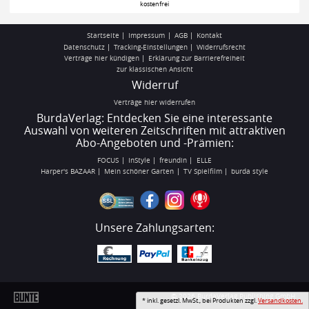
kostenfrei
Startseite
Impressum
AGB
Kontakt
Datenschutz
Tracking-Einstellungen
Widerrufsrecht
Verträge hier kündigen
Erklärung zur Barrierefreiheit
zur klassischen Ansicht
Widerruf
Verträge hier widerrufen
BurdaVerlag: Entdecken Sie eine interessante
Auswahl von weiteren Zeitschriften mit attraktiven
Abo-Angeboten und -Prämien:
FOCUS
InStyle
freundin
ELLE
Harper's BAZAAR
Mein schöner Garten
TV Spielfilm
burda style
Unsere Zahlungsarten:
© 2026 BurdaVerlag Publishing GmbH
* inkl. gesetzl. MwSt., bei Produkten zzgl.
Versandkosten.