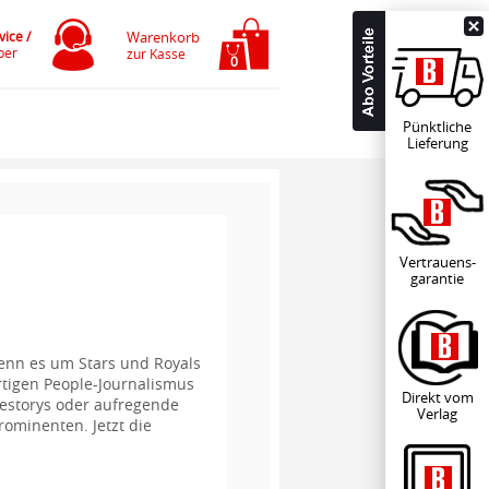
ice /
Warenkorb
per
zur Kasse
0
Pünktliche
Lieferung
Vertrauens-
garantie
enn es um Stars und Royals
tigen People-Journalismus
Direkt vom
mestorys oder aufregende
Verlag
rominenten. Jetzt die