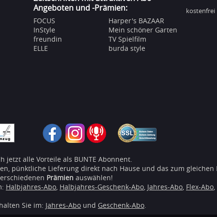
Angeboten und -Prämien:
kostenfrei
FOCUS
Harper's BAZAAR
InStyle
Mein schöner Garten
freundin
TV Spielfilm
ELLE
burda style
ch jetzt alle Vorteile als BUNTE Abonnent.
n, pünktliche Lieferung direkt nach Hause und das zum gleichen
verschiedenen
Prämien
auswählen!
m:
Halbjahres-Abo
,
Halbjahres-Geschenk-Abo
,
Jahres-Abo
,
Flex-Abo
,
halten Sie im:
Jahres-Abo
und
Geschenk-Abo
.