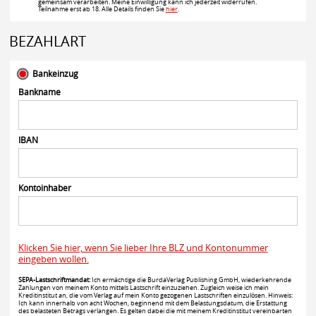
gemeinsam verarbeiten. Meine Einwilligung kann ich jederzeit widerrufen.
Teilnahme erst ab 18. Alle Details finden Sie
hier
.
BEZAHLART
Bankeinzug
Bankname
IBAN
Kontoinhaber
Klicken Sie hier, wenn Sie lieber Ihre BLZ und Kontonummer
eingeben wollen.
SEPA-Lastschriftmandat:
Ich ermächtige die BurdaVerlag Publishing GmbH, wiederkehrende
Zahlungen von meinem Konto mittels Lastschrift einzuziehen. Zugleich weise ich mein
Kreditinstitut an, die vom Verlag auf mein Konto gezogenen Lastschriften einzulösen. Hinweis:
Ich kann innerhalb von acht Wochen, beginnend mit dem Belastungsdatum, die Erstattung
des belasteten Betrags verlangen. Es gelten dabei die mit meinem Kreditinstitut vereinbarten