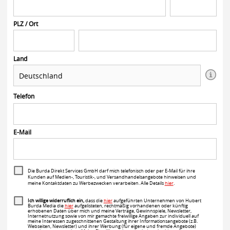
PLZ / Ort
Land
Telefon
E-Mail
Die Burda Direkt Services GmbH darf mich telefonisch oder per E-Mail für ihre
Kunden auf Medien-, Touristik-, und Versandhandelsangebote hinweisen und
meine Kontaktdaten zu Werbezwecken verarbeiten. Alle Details
hier
.
Ich willige widerruflich ein,
dass die
hier
aufgeführten Unternehmen von Hubert
Burda Media die
hier
aufgelisteten, rechtmäßig vorhandenen oder künftig
erhobenen Daten über mich und meine Verträge, Gewinnspiele, Newsletter,
Internetnutzung sowie von mir gemachte freiwillige Angaben zur individuell auf
meine Interessen zugeschnittenen Gestaltung ihrer Informationsangebote (z.B.
Webseiten, Newsletter) und ihrer Werbung (für eigene und fremde Angebote)