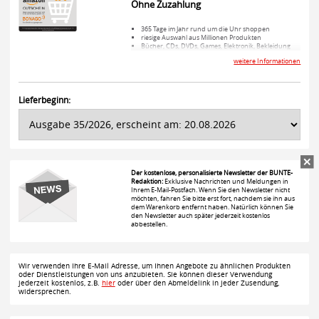
Ohne Zuzahlung
365 Tage im Jahr rund um die Uhr shoppen
riesige Auswahl aus Millionen Produkten
Bücher, CDs, DVDs, Games, Elektronik, Bekleidung
Schmuck, Spielzeug und vieles mehr
weitere Informationen
Die vollständigen Gutscheinbedingungen finden Sie
unter
www.amazon.de/einloesen
.
Lieferbeginn:
Der kostenlose, personalisierte Newsletter der BUNTE-
Redaktion:
Exklusive Nachrichten und Meldungen in
Ihrem E-Mail-Postfach. Wenn Sie den Newsletter nicht
möchten, fahren Sie bitte erst fort, nachdem sie ihn aus
dem Warenkorb entfernt haben. Natürlich können Sie
den Newsletter auch später jederzeit kostenlos
abbestellen.
Wir verwenden Ihre E-Mail Adresse, um Ihnen Angebote zu ähnlichen Produkten
oder Dienstleistungen von uns anzubieten. Sie können dieser Verwendung
jederzeit kostenlos, z.B.
hier
oder über den Abmeldelink in jeder Zusendung,
widersprechen.