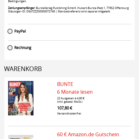
Bedingungen.
Zahlungsempfänger:
BurdaVerlag Publishing GmbH, Hubert-Burda-Platz 1, 77652 Offenburg
Gläubiger-ID: DE47ZZZ00000072746 | Mandatsreferenz wird separat mitgeteilt.
PayPal
Rechnung
WARENKORB
BUNTE
6 Monate lesen
22 Ausgaben à 4,90 €
(inkl. gesetzl. MwSt.)
107,80 €
Versandkostenfrei
60 € Amazon.de Gutschein