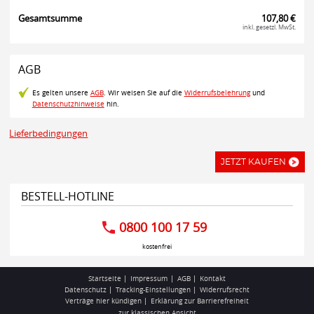
Gesamtsumme
107,80 €
inkl. gesetzl. MwSt.
AGB
Es gelten unsere
AGB
. Wir weisen Sie auf die
Widerrufsbelehrung
und
Datenschutzhinweise
hin.
Lieferbedingungen
JETZT KAUFEN
BESTELL-HOTLINE
0800 100 17 59
kostenfrei
Startseite
Impressum
AGB
Kontakt
Datenschutz
Tracking-Einstellungen
Widerrufsrecht
Verträge hier kündigen
Erklärung zur Barrierefreiheit
zur klassischen Ansicht